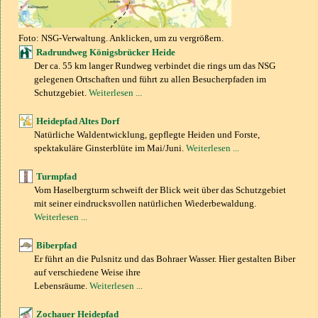
Foto: NSG-Verwaltung. Anklicken, um zu vergrößern.
Radrundweg Königsbrücker Heide
Der ca. 55 km langer Rundweg verbindet die rings um das NSG
gelegenen Ortschaften und führt zu allen Besucherpfaden im
Schutzgebiet.
Weiterlesen ...
Heidepfad Altes Dorf
Natürliche Waldentwicklung, gepflegte Heiden und Forste,
spektakuläre Ginsterblüte im Mai/Juni.
Weiterlesen ...
Turmpfad
Vom Haselbergturm schweift der Blick weit über das Schutzgebiet
mit seiner eindrucksvollen natürlichen Wiederbewaldung.
Weiterlesen ...
Biberpfad
Er führt an die Pulsnitz und das Bohraer Wasser. Hier gestalten Biber
auf verschiedene Weise ihre
Lebensräume.
Weiterlesen ...
Zochauer Heidepfad