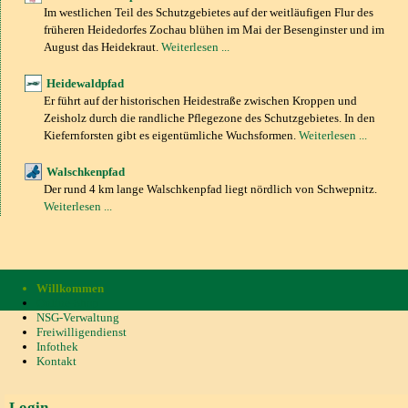
Im westlichen Teil des Schutzgebietes auf der weitläufigen Flur des
früheren Heidedorfes Zochau blühen im Mai der Besenginster und im
August das Heidekraut.
Weiterlesen ...
Heidewaldpfad
Er führt auf der historischen Heidestraße zwischen Kroppen und
Zeisholz durch die randliche Pflegezone des Schutzgebietes. In den
Kiefernforsten gibt es eigentümliche Wuchsformen.
Weiterlesen ...
Walschkenpfad
Der rund 4 km lange Walschkenpfad liegt nördlich von Schwepnitz.
Weiterlesen ...
Willkommen
Online-Shop
NSG-Verwaltung
Freiwilligendienst
Infothek
Kontakt
Login