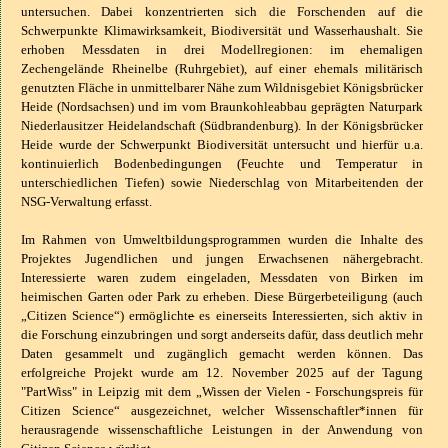
untersuchen. Dabei konzentrierten sich die Forschenden auf die
Schwerpunkte Klimawirksamkeit, Biodiversität und Wasserhaushalt. Sie
erhoben Messdaten in drei Modellregionen: im ehemaligen
Zechengelände Rheinelbe (Ruhrgebiet), auf einer ehemals militärisch
genutzten Fläche in unmittelbarer Nähe zum Wildnisgebiet Königsbrücker
Heide (Nordsachsen) und im vom Braunkohleabbau geprägten Naturpark
Niederlausitzer Heidelandschaft (Südbrandenburg). In der Königsbrücker
Heide wurde der Schwerpunkt Biodiversität untersucht und hierfür u.a.
kontinuierlich Bodenbedingungen (Feuchte und Temperatur in
unterschiedlichen Tiefen) sowie Niederschlag von Mitarbeitenden der
NSG-Verwaltung erfasst.
Im Rahmen von Umweltbildungsprogrammen wurden die Inhalte des
Projektes Jugendlichen und jungen Erwachsenen nähergebracht.
Interessierte waren zudem eingeladen, Messdaten von Birken im
heimischen Garten oder Park zu erheben. Diese Bürgerbeteiligung (auch
„Citizen Science“) ermöglicht
e
es einerseits Interessierten, sich aktiv in
die Forschung einzubringen und sorgt anderseits dafür, dass deutlich mehr
Daten gesammelt und zugänglich gemacht werden können. Das
erfolgreiche Projekt wurde am 12. November 2025 auf der Tagung
"PartWiss" in Leipzig mit dem „Wissen der Vielen - Forschungspreis für
Citizen Science“ ausgezeichnet, welcher Wissenschaftler*innen für
herausragende wissenschaftliche Leistungen in der Anwendung von