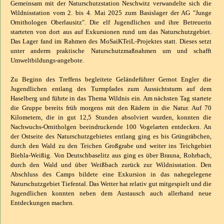
Gemeinsam mit der Naturschutzstation Neschwitz verwandelte sich die
Wildnisstation vom 2. bis 4. Mai 2025 zum Basislager der AG "Junge
Ornithologen Oberlausitz". Die elf Jugendlichen und ihre Betreuerin
starteten von dort aus auf Exkursionen rund um das Naturschutzgebiet.
Das Lager fand im Rahmen des MoSaiKTeiL-Projektes statt. Dieses setzt
unter anderm praktische Naturschutzmaßnahmen um und schafft
Umweltbildungs-angebote.
Zu Beginn des Treffens begleitete Geländeführer Gernot Engler die
Jugendlichen entlang des Turmpfades zum Aussichtsturm auf dem
Haselberg und führte in das Thema Wildnis ein. Am nächsten Tag startete
die Gruppe bereits früh morgens mit den Rädern in die Natur. Auf 70
Kilometern, die in gut 12,5 Stunden absolviert wurden, konnten die
Nachwuchs-Ornitholgen beeindruckende 100 Vogelarten entdecken. An
der Ostseite des Naturschutzgebietes entlang ging es bis Grüngräbchen,
durch den Wald zu den Teichen Großgrabe und weiter ins Teichgebiet
Biehla-Weißig. Von Deutschbaselitz aus ging es über Brauna, Rohrbach,
durch den Wald und über Weißbach zurück zur Wildnisstation. Den
Abschluss des Camps bildete eine Exkursion in das nahegelegene
Naturschutzgebiet Tiefental. Das Wetter hat relativ gut mitgespielt und die
Jugendlichen konnten neben dem Austausch auch allerhand neue
Entdeckungen machen.