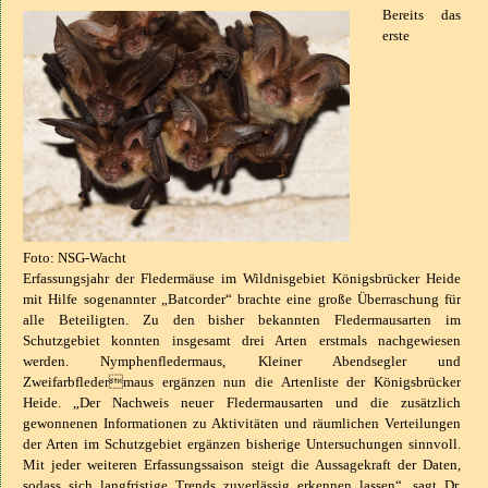
Bereits das
erste
Foto: NSG-Wacht
Erfassungsjahr der Fledermäuse im Wildnisgebiet Königsbrücker Heide
mit Hilfe sogenannter „Batcorder“ brachte eine große Überraschung für
alle Beteiligten. Zu den bisher bekannten Fledermausarten im
Schutzgebiet konnten insgesamt drei Arten erstmals nachgewiesen
werden. Nymphenfledermaus, Kleiner Abendsegler und
Zweifarbfledermaus ergänzen nun die Artenliste der Königsbrücker
Heide. „Der Nachweis neuer Fledermausarten und die zusätzlich
gewonnenen Informationen zu Aktivitäten und räumlichen Verteilungen
der Arten im Schutzgebiet ergänzen bisherige Untersuchungen sinnvoll.
Mit jeder weiteren Erfassungssaison steigt die Aussagekraft der Daten,
sodass sich langfristige Trends zuverlässig erkennen lassen“, sagt Dr.