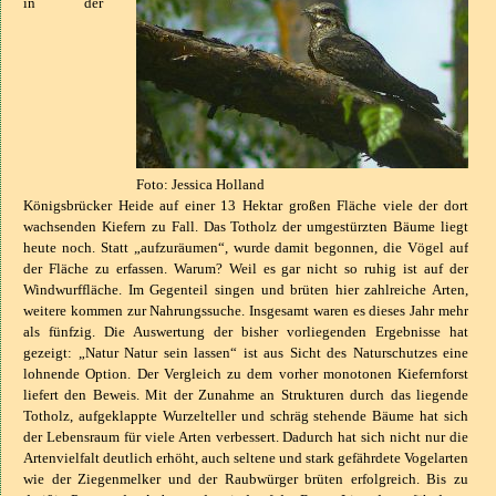
in der
Foto: Jessica Holland
Königsbrücker Heide auf einer 13 Hektar großen Fläche viele der dort
wachsenden Kiefern zu Fall. Das Totholz der umgestürzten Bäume liegt
heute noch. Statt „aufzuräumen“, wurde damit begonnen, die Vögel auf
der Fläche zu erfassen. Warum? Weil es gar nicht so ruhig ist auf der
Windwurffläche. Im Gegenteil singen und brüten hier zahlreiche Arten,
weitere kommen zur Nahrungssuche. Insgesamt waren es dieses Jahr mehr
als fünfzig. Die Auswertung der bisher vorliegenden Ergebnisse hat
gezeigt: „Natur Natur sein lassen“ ist aus Sicht des Naturschutzes eine
lohnende Option. Der Vergleich zu dem vorher monotonen Kiefernforst
liefert den Beweis. Mit der Zunahme an Strukturen durch das liegende
Totholz, aufgeklappte Wurzelteller und schräg stehende Bäume hat sich
der Lebensraum für viele Arten verbessert. Dadurch hat sich nicht nur die
Artenvielfalt deutlich erhöht, auch seltene und stark gefährdete Vogelarten
wie der Ziegenmelker und der Raubwürger brüten erfolgreich. Bis zu