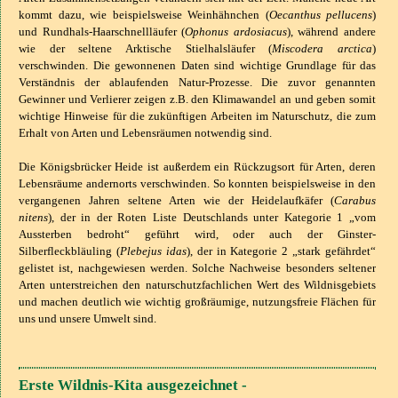
kommt dazu, wie beispielsweise Weinhähnchen (
Oecanthus pellucens
)
und Rundhals-Haarschnellläufer (
Ophonus ardosiacus
), während andere
wie der seltene Arktische Stielhalsläufer (
Miscodera arctica
)
verschwinden. Die gewonnenen Daten sind wichtige Grundlage für das
Verständnis der ablaufenden Natur-Prozesse. Die zuvor genannten
Gewinner und Verlierer zeigen z.B. den Klimawandel an und geben somit
wichtige Hinweise für die zukünftigen Arbeiten im Naturschutz, die zum
Erhalt von Arten und Lebensräumen notwendig sind.
Die Königsbrücker Heide ist außerdem ein Rückzugsort für Arten, deren
Lebensräume andernorts verschwinden. So konnten beispielsweise in den
vergangenen Jahren seltene Arten wie der Heidelaufkäfer (
Carabus
nitens
), der in der Roten Liste Deutschlands unter Kategorie 1 „vom
Aussterben bedroht“ geführt wird, oder auch der Ginster-
Silberfleckbläuling (
Plebejus idas
), der in Kategorie 2 „stark gefährdet“
gelistet ist, nachgewiesen werden. Solche Nachweise besonders seltener
Arten unterstreichen den naturschutzfachlichen Wert des Wildnisgebiets
und machen deutlich wie wichtig großräumige, nutzungsfreie Flächen für
uns und unsere Umwelt sind.
Erste Wildnis-Kita ausgezeichnet -