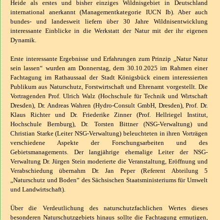
Heide als erstes und bisher einziges Wildnisgebiet in Deutschland
international anerkannt (Managementkategorie IUCN Ib). Aber auch
bundes- und landesweit liefern über 30 Jahre Wildnisentwicklung
interessante Einblicke in die Werkstatt der Natur mit der ihr eigenen
Dynamik.
Erste interessante Ergebnisse und Erfahrungen zum Prinzip „Natur Natur
sein lassen“ wurden am Donnerstag, dem 30.10.2025 im Rahmen einer
Fachtagung im Rathaussaal der Stadt Königsbück einem interessierten
Publikum aus Naturschutz, Forstwirtschaft und Ehrenamt vorgestellt. Die
Vortragenden Prof. Ulrich Walz (Hochschule für Technik und Wirtschaft
Dresden), Dr. Andreas Wahren (Hydro-Consult GmbH, Dresden), Prof. Dr.
Klaus Richter und Dr. Friederike Zinner (Prof. Hellriegel Institut,
Hochschule Bernburg), Dr. Torsten Bittner (NSG-Verwaltung) und
Christian Starke (Leiter NSG-Verwaltung) beleuchteten in ihren Vorträgen
verschiedene Aspekte der Forschungsarbeiten und des
Gebietsmanagements. Der langjährige ehemalige Leiter der NSG-
Verwaltung Dr. Jürgen Stein moderierte die Veranstaltung, Eröffnung und
Verabschiedung übernahm Dr. Jan Peper (Referent Abteilung 5
„Naturschutz und Boden“ des Sächsischen Staatsministeriums für Umwelt
und Landwirtschaft).
Über die Verdeutlichung des naturschutzfachlichen Wertes dieses
besonderen Naturschutzgebiets hinaus sollte die Fachtagung ermutigen,