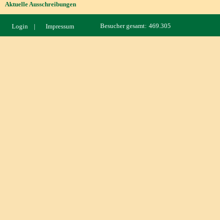
Aktuelle Ausschreibungen
Besucher gesamt:
469.305
Login |
Impressum