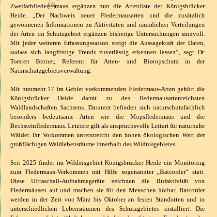
Zweifarbfledermaus ergänzen nun die Artenliste der Königsbrücker
Heide. „Der Nachweis neuer Fledermausarten und die zusätzlich
gewonnenen Informationen zu Aktivitäten und räumlichen Verteilungen
der Arten im Schutzgebiet ergänzen bisherige Untersuchungen sinnvoll.
Mit jeder weiteren Erfassungssaison steigt die Aussagekraft der Daten,
sodass sich langfristige Trends zuverlässig erkennen lassen“, sagt Dr.
Torsten Bittner, Referent für Arten- und Biotopschutz in der
Naturschutzgebietsverwaltung.
Mit nunmehr 17 im Gebiet vorkommenden Fledermaus-Arten gehört die
Königsbrücker Heide damit zu den fledermausartenreichsten
Waldlandschaften Sachsens. Darunter befinden sich naturschutzfachlich
besonders bedeutsame Arten wie die Mopsfledermaus und die
Bechsteinfledermaus. Letztere gilt als anspruchsvolle Leitart für naturnahe
Wälder. Ihr Vorkommen unterstreicht den hohen ökologischen Wert der
großflächigen Waldlebensräume innerhalb des Wildnisgebietes.
Seit 2025 findet im Wildnisgebiet Königsbrücker Heide ein Monitoring
zum Fledermaus-Vorkommen mit Hilfe sogenannter „Batcorder“ statt.
Diese Ultraschall-Aufnahmegeräte zeichnen die Rufaktivität von
Fledermäusen auf und machen sie für den Menschen hörbar. Batcorder
werden in der Zeit von März bis Oktober an festen Standorten und in
unterschiedlichen Lebensräumen des Schutzgebietes installiert. Die