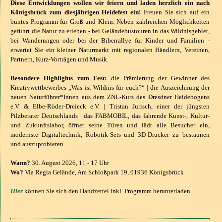
Diese Entwicklungen wollen wir feiern und laden herzlich ein nach
Königsbrück zum diesjährigen Heidefest ein!
Freuen Sie sich auf ein
buntes Programm für Groß und Klein. Neben zahlreichen Möglichkeiten
geführt die Natur zu erleben - bei Geländebustouren in das Wildnisgebiet,
bei Wanderungen oder bei der Biberrallye für Kinder und Familien -
erwartet Sie ein kleiner Naturmarkt mit regionalen Händlern, Vereinen,
Partnern, Kurz-Vorträgen und Musik.
Besondere Highlights zum Fest:
die Prämierung der Gewinner des
Kreativwettbewerbes „Was ist Wildnis für euch?“ | die Auszeichnung der
neuen Naturführer*Innen aus dem ZNL-Kurs des Dresdner Heidebogens
e.V. & Elbe-Röder-Dreieck e.V. | Tristan Jurisch, einer der jüngsten
Pilzberater Deutschlands | das FABMOBIL, das fahrende Kunst-, Kultur-
und Zukunftslabor, öffnet seine Türen und lädt alle Besucher ein,
modernste Digitaltechnik, Robotik-Sets und 3D-Drucker zu bestaunen
und auszuprobieren
Wann?
30. August 2026, 11 - 17 Uhr
Wo?
Via Regia Gelände, Am Schloßpark 19, 01936 Königsbrück
Hier
können Sie sich den Handzettel inkl. Programm herunterladen.